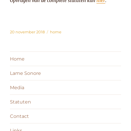
Opvragen van de complete statuten kan
hier
.
Geplaatst
Categorieën
20 november 2018
home
op
Home
Lame Sonore
Media
Statuten
Contact
Links